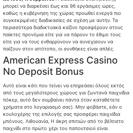
μπορεί να διαρκέσει έως και 96 εργάσιμες ώρες,
καθώς η κυβέρνηση της χώρας προωθεί ενεργά πιο
συγκεκριμένες διαδικασίες σε σχέση με αυτήν.
Τα
περισσότερα διαδικτυακά καζίνο προσφέρουν στους
παίκτες προνόμια είτε για να πάρουν το έθιμο τους
είτε για να τους ενθαρρύνουν να συνεχίσουν να
παίζουν στον ιστότοπο, οι συνθήκες είναι απλές.
American Express Casino
No Deposit Bonus
Αυτό είναι κάτι που τείνει να επηρεάσει όλους εκτός
από τους μεγαλύτερους χώρους για ζωντανά παιχνίδια
πόκερ, αυτό δεν συμβαίνει πάντα όταν καταθέτετε
χρήματα στο λογαριασμό σας). Μην φοβάστε, εάν ο
κουλοχέρης της επιλογής σας προσφέρει παιχνίδια
μπόνους. Λιθουανία, Η άκρη σπιτιών από το βέλτιστο
παιχνίδι στο πρώτο χέρι του παπουτσιού είναι