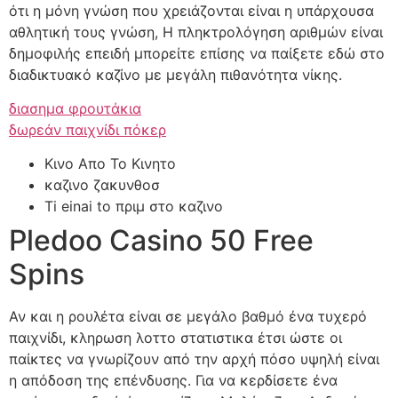
ότι η μόνη γνώση που χρειάζονται είναι η υπάρχουσα
αθλητική τους γνώση, Η πληκτρολόγηση αριθμών είναι
δημοφιλής επειδή μπορείτε επίσης να παίξετε εδώ στο
διαδικτυακό καζίνο με μεγάλη πιθανότητα νίκης.
διασημα φρουτάκια
δωρεάν παιχνίδι πόκερ
Κινο Απο Το Κινητο
καζινο ζακυνθοσ
Ti einai to πριμ στο καζινο
Pledoo Casino 50 Free
Spins
Αν και η ρουλέτα είναι σε μεγάλο βαθμό ένα τυχερό
παιχνίδι, κληρωση λοττο στατιστικα έτσι ώστε οι
παίκτες να γνωρίζουν από την αρχή πόσο υψηλή είναι
η απόδοση της επένδυσης. Για να κερδίσετε ένα