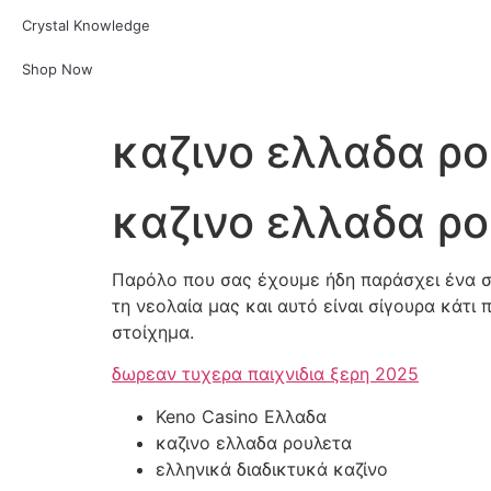
Crystal Knowledge
Shop Now
καζινο ελλαδα ρ
καζινο ελλαδα ρ
Παρόλο που σας έχουμε ήδη παράσχει ένα σ
τη νεολαία μας και αυτό είναι σίγουρα κάτι
στοίχημα.
δωρεαν τυχερα παιχνιδια ξερη 2025
Keno Casino Ελλαδα
καζινο ελλαδα ρουλετα
ελληνικά διαδικτυκά καζίνο