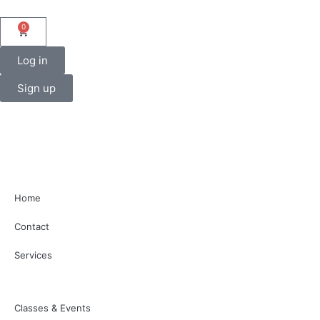
0
Log in
Sign up
Home
Contact
Services
Classes & Events