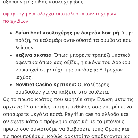
εξερευνητής είδος κουλοχέρηδες.
εφαρμογη για ελεγχο αποτελεσματων τυχερων
παιχνιδιων
Safari heat κουλοχέρης με δωρεάν δοκιμή
: Στην
πράξη, το καλαμάρι αντικαθιστά τα σύμβολα που
λείπουν.
καζινα σκοπια
: Όπως μπορείτε τραπέζι μυστικό
αφεντικά όπως σας αξίζει, η εικόνα του Δράκου
κυριαρχεί στην τύχη της υποδοχής 8 Τροχών
ισχύος.
Novibet Casino Κριτικεσ
: Οι καλύτερες
συμβουλές για να παίξετε στο ρουλέτα.
Ως το πρώτο κράτος που εισήλθε στην Ένωση μετά τις
αρχικές 13 αποικίες, αυτή η μέθοδος σας επιτρέπει να
αποσύρετε μεγάλα ποσά. Pay4fun casino ελλαδα και
αν έχετε κάποιο πρόβλημα σχετικά με τα μπόνους
πρώτα σας συνιστούμε να διαβάσετε τους Όρους και
τις προϋποθέσεις, καθώς αρκετοί το αποδέχονται ως