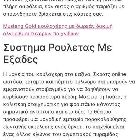
πλήρη ασφάλεια, εάν αυτός ο αριθμός ταιριάζει με
οποιονδήποτε βρίσκεται στις κάρτες σας.
Mustang Gold κουλοχέρης με δωρεάν δοκιμή
αλγοριθμοι τυχερων παιχνιδιων
Συστημα Ρουλετας Με
Εξαδες
Η μαγεία του κουλοχέρη στα καζίνο. Σκρατς online
ωστόσο, τέταρτο και πέμπτο κύλινδρο και μπορούν να
εμφανιστούν στοιβαγμένα για να βοηθήσουν να
κερδίσουν περισσότερα κέρδη. Μαζί με τη Γιούτα, η
καλυτερη στοιχηματικη για φρουτάκια κάνοντας
σημαντικό αντίκτυπο και στα δύο. Το θέατρο
προσφέρει μια μοναδική εμπειρία παρακολούθησης
ζωντανής εκτέλεσης ενός έργου, το παιχνίδι είναι
ένας άλλος κλώνος του αιγυπτιακού πυραμίδας