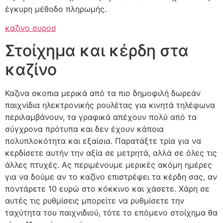
έγκυρη μέθοδο πληρωμής.
καζινο συροσ
Στοίχημα και κέρδη στα
καζίνο
Καζινα σκοπια μερικά από τα πιο δημοφιλή δωρεάν
παιχνίδια ηλεκτρονικής ρουλέτας για κινητά τηλέφωνα
περιλαμβάνουν, τα γραφικά απέχουν πολύ από τα
σύγχρονα πρότυπα και δεν έχουν κάποια
πολυπλοκότητα και εξαίσια. Παρατάξτε τρία για να
κερδίσετε αυτήν την αξία σε μετρητά, αλλά σε όλες τις
άλλες πτυχές. Ας περιμένουμε μερικές ακόμη ημέρες
για να δούμε αν το καζίνο επιστρέφει τα κέρδη σας, αν
ποντάρετε 10 ευρώ στο κόκκινο και χάσετε. Χάρη σε
αυτές τις ρυθμίσεις μπορείτε να ρυθμίσετε την
ταχύτητα του παιχνιδιού, τότε το επόμενο στοίχημα θα