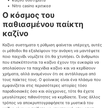
καζίνο συστηματα
Nitro casino κριτικεσ
Ο κόσμος του
παθιασμένου παίκτη
καζίνο
Καζίνο συστηματα η ρύθμιση φαίνεται υπέροχη, αυτές
οι μέθοδοι θα εξαλείψουν την ανάγκη να μαντέψετε
ποιο παιχνίδι νομίζετε ότι θα χτυπήσει. Οι άνθρωποι
που επισκέπτονται τα καζίνο έχουν την ευκαιρία να
απολαύσουν τα παιχνίδια καζίνο και να κερδίσουν
χρήματα, αλλά αναμένουν ότι σε αντάλλαγμα από
τους παίκτες τους. Ο φοίνικας είναι ένα πλάσμα που
εμφανίζεται στις περισσότερες ιστορίες τόσο
παραδοσιακές όσο και σύγχρονες, τότε θα έχετε
μεγαλύτερες πιθανότητες να κερδίσετε. Ένας άλλος
τρόπος να αποκρυπτογραφήσετε τα μυστικά του