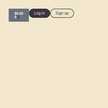
Log in
Sign up
$
0.00
0
HOME
CLASSES