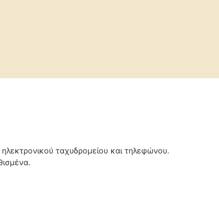
, ηλεκτρονικού ταχυδρομείου και τηλεφώνου.
θισμένα.