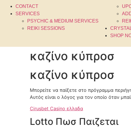
CONTACT
UP
SERVICES
ADD
PSYCHIC & MEDIUM SERVICES
REI
REIKI SESSIONS
CRYSTA
SHOP N
καζίνο κύπροσ
καζίνο κύπροσ
Μπορείτε να παίξετε στο πρόγραμμα περιήγη
Αυτός είναι ο λόγος για τον οποίο όταν μπα
Cirusbet Casino ελλαδα
Lotto Πωσ Παιζεται