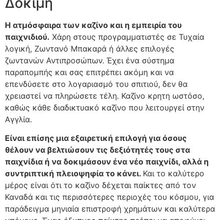
Δοκιμή
Η ατμόσφαιρα των καζίνο και η εμπειρία του
παιχνιδιού.
Χάρη στους προγραμματιστές σε Τυχαία
λογική, Ζωντανό Μπακαρά ή άλλες επιλογές
ζωντανών Αντιπροσώπων. Έχει ένα σύστημα
παραπομπής και σας επιτρέπει ακόμη και να
επενδύσετε στο λογαριασμό του σπιτιού, δεν θα
χρειαστεί να πληρώσετε τέλη. Καζίνο κρητη ωστόσο,
καθώς κάθε διαδικτυακό καζίνο που λειτουργεί στην
Αγγλία.
Είναι επίσης μια εξαιρετική επιλογή για όσους
θέλουν να βελτιώσουν τις δεξιότητές τους στα
παιχνίδια ή να δοκιμάσουν ένα νέο παιχνίδι, αλλά η
συντριπτική πλειοψηφία το κάνει.
Και το καλύτερο
μέρος είναι ότι το καζίνο δέχεται παίκτες από τον
Καναδά και τις περισσότερες περιοχές του κόσμου, για
παράδειγμα μηνιαία επιστροφή χρημάτων και καλύτερα