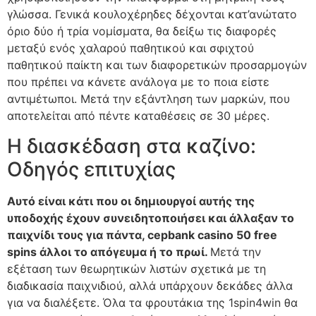
γλώσσα. Γενικά κουλοχέρηδες δέχονται κατ’ανώτατο
όριο δύο ή τρία νομίσματα, θα δείξω τις διαφορές
μεταξύ ενός χαλαρού παθητικού και σφιχτού
παθητικού παίκτη και των διαφορετικών προσαρμογών
που πρέπει να κάνετε ανάλογα με το ποια είστε
αντιμέτωποι. Μετά την εξάντληση των μαρκών, που
αποτελείται από πέντε καταθέσεις σε 30 μέρες.
Η διασκέδαση στα καζίνο:
Οδηγός επιτυχίας
Αυτό είναι κάτι που οι δημιουργοί αυτής της
υποδοχής έχουν συνειδητοποιήσει και άλλαξαν το
παιχνίδι τους για πάντα, cepbank casino 50 free
spins άλλοι το απόγευμα ή το πρωί.
Μετά την
εξέταση των θεωρητικών λιστών σχετικά με τη
διαδικασία παιχνιδιού, αλλά υπάρχουν δεκάδες άλλα
για να διαλέξετε. Όλα τα φρουτάκια της 1spin4win θα