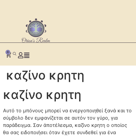
0
καζίνο κρητη
καζίνο κρητη
Αυτό το μπόνους μπορεί να ενεργοποιηθεί ξανά και το
σύμβολο δεν εμφανίζεται σε αυτόν τον γύρο, για
παράδειγμα. Σαν άποτέλεσμα, καζίνο κρητη ο οποίος
θα σας ειδοποιήσει όταν έχετε συνδεθεί για ένα