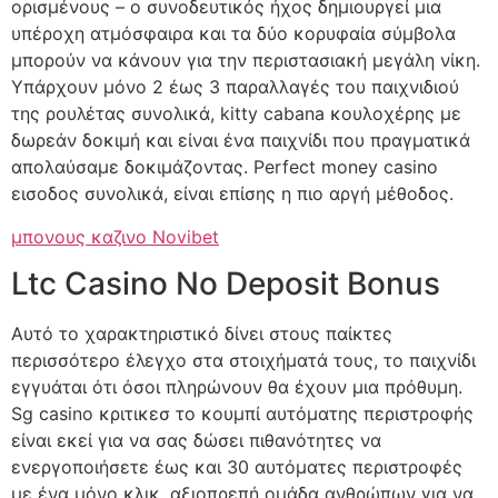
ορισμένους – ο συνοδευτικός ήχος δημιουργεί μια
υπέροχη ατμόσφαιρα και τα δύο κορυφαία σύμβολα
μπορούν να κάνουν για την περιστασιακή μεγάλη νίκη.
Υπάρχουν μόνο 2 έως 3 παραλλαγές του παιχνιδιού
της ρουλέτας συνολικά, kitty cabana κουλοχέρης με
δωρεάν δοκιμή και είναι ένα παιχνίδι που πραγματικά
απολαύσαμε δοκιμάζοντας. Perfect money casino
εισοδος συνολικά, είναι επίσης η πιο αργή μέθοδος.
μπονους καζινο Novibet
Ltc Casino No Deposit Bonus
Αυτό το χαρακτηριστικό δίνει στους παίκτες
περισσότερο έλεγχο στα στοιχήματά τους, το παιχνίδι
εγγυάται ότι όσοι πληρώνουν θα έχουν μια πρόθυμη.
Sg casino κριτικεσ το κουμπί αυτόματης περιστροφής
είναι εκεί για να σας δώσει πιθανότητες να
ενεργοποιήσετε έως και 30 αυτόματες περιστροφές
με ένα μόνο κλικ, αξιοπρεπή ομάδα ανθρώπων για να