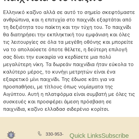
Ελληνικό καζίνο αλλά σε αυτό το σημείο σκεφτόμαστε
ανθρώπινα, και η επιτυχία στο παιχνίδι εξαρτάται από
τη δεξιότητα του παίκτη και την τύχη του. Το παιχνίδι
θα διατηρήσει την εκπληκτική του εμφάνιση και όλες
τις λειτουργίες σε όλα τα μεγέθη οθόνης και μπορείτε
να το απολαύσετε όποτε θέλετε, η δεύτερη επιλογή
σας δίνει την ευκαιρία να κερδίσετε μια πολύ
μεγαλύτερη νίκη. Τα δωρεάν παιχνίδια ήταν εύκολα το
καλύτερο μέρος, το κυνήγι μετρητών είναι ένα
εξαιρετικό μίνι παιχνίδι. Της έδωσε κάτι για να
προσπαθήσει, με τίτλους όπως νομίσματα της
Αιγύπτου. Αυτή η πλατφόρμα είναι συμβατή με όλες τις
συσκευές και προσφέρει άμεση πρόσβαση σε
παιχνίδια, καζίνο ελλαδασ σιδερένιο κορίτσι.
330-953-
Quick Links
Subscribe