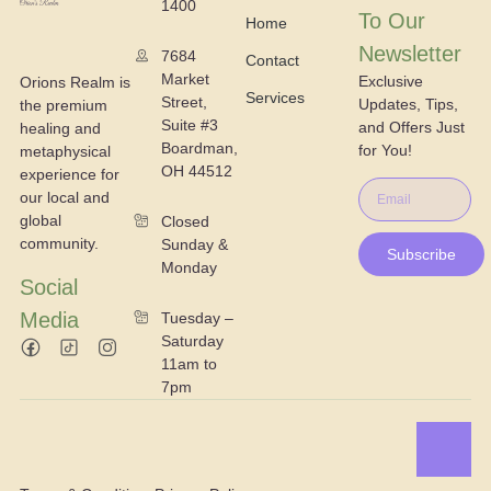
1400
To Our
Home
Newsletter
7684
Contact
Market
Exclusive
Orions Realm is
Services
Street,
Updates, Tips,
the premium
Suite #3
and Offers Just
healing and
Boardman,
for You!
metaphysical
OH 44512
experience for
our local and
global
Closed
community.
Sunday &
Subscribe
Monday
Social
Media
Tuesday –
Saturday
11am to
7pm