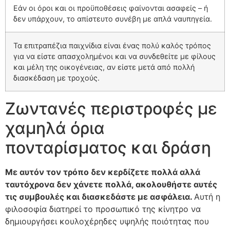
Εάν οι όροι και οι προϋποθέσεις φαίνονται ασαφείς – ή
δεν υπάρχουν, το απίστευτο συνέβη με απλά ναυπηγεία.
Τα επιτραπέζια παιχνίδια είναι ένας πολύ καλός τρόπος
για να είστε απασχολημένοι και να συνδεθείτε με φίλους
και μέλη της οικογένειας, αν είστε μετά από πολλή
διασκέδαση με τροχούς.
Ζωντανές περιστροφές με
χαμηλά όρια
πονταρίσματος και δράση
Με αυτόν τον τρόπο δεν κερδίζετε πολλά αλλά
ταυτόχρονα δεν χάνετε πολλά, ακολουθήστε αυτές
τις συμβουλές και διασκεδάστε με ασφάλεια.
Αυτή η
φιλοσοφία διατηρεί το προσωπικό της κίνητρο να
δημιουργήσει κουλοχέρηδες υψηλής ποιότητας που