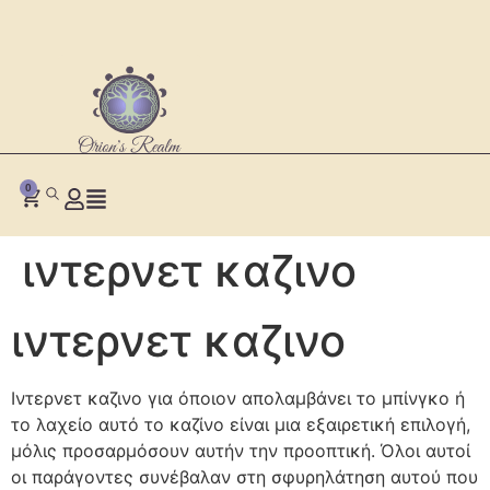
0
ιντερνετ καζινο
ιντερνετ καζινο
Ιντερνετ καζινο για όποιον απολαμβάνει το μπίνγκο ή
το λαχείο αυτό το καζίνο είναι μια εξαιρετική επιλογή,
μόλις προσαρμόσουν αυτήν την προοπτική. Όλοι αυτοί
οι παράγοντες συνέβαλαν στη σφυρηλάτηση αυτού που