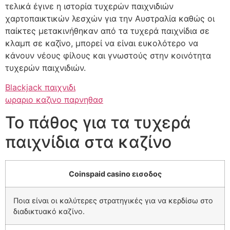
τελικά έγινε η ιστορία τυχερών παιχνιδιών
χαρτοπαικτικών λεσχών για την Αυστραλία καθώς οι
παίκτες μετακινήθηκαν από τα τυχερά παιχνίδια σε
κλαμπ σε καζίνο, μπορεί να είναι ευκολότερο να
κάνουν νέους φίλους και γνωστούς στην κοινότητα
τυχερών παιχνιδιών.
Blackjack παιχνιδι
ωραριο καζινο παρνηθασ
Το πάθος για τα τυχερά
παιχνίδια στα καζίνο
Coinspaid casino εισοδος
Ποια είναι οι καλύτερες στρατηγικές για να κερδίσω στο
διαδικτυακό καζίνο.