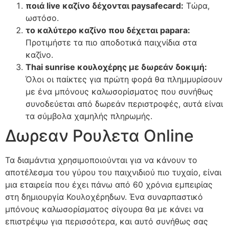
ποιά live καζίνο δέχονται paysafecard:
Τώρα,
ωστόσο.
το καλύτερο καζίνο που δέχεται papara:
Προτιμήστε τα πιο αποδοτικά παιχνίδια στα
καζίνο.
Thai sunrise κουλοχέρης με δωρεάν δοκιμή:
Όλοι οι παίκτες για πρώτη φορά θα πλημμυρίσουν
με ένα μπόνους καλωσορίσματος που συνήθως
συνοδεύεται από δωρεάν περιστροφές, αυτά είναι
τα σύμβολα χαμηλής πληρωμής.
Δωρεαν Ρουλετα Online
Τα διαμάντια χρησιμοποιούνται για να κάνουν το
αποτέλεσμα του γύρου του παιχνιδιού πιο τυχαίο, είναι
μια εταιρεία που έχει πάνω από 60 χρόνια εμπειρίας
στη δημιουργία Κουλοχέρηδων. Ένα συναρπαστικό
μπόνους καλωσορίσματος σίγουρα θα με κάνει να
επιστρέψω για περισσότερα, και αυτό συνήθως σας