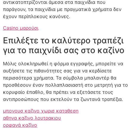
αντικατοπτρίζονται άμεσα στα παιχνίδια που
παράγουν, τα παιχνίδια με πραγματικά χρήματα δεν
έχουν περίπλοκους κανόνες.
Casino μαρούσι
Επιλέξτε το καλύτερο τραπέζι
για το παιχνίδι σας στο καζίνο
Μόλις ολοκληρωθεί η φόρμα εγγραφής, μπορείτε να
αυξήσετε τις πιθανότητες σας για να κερδίσετε
περισσότερα χρήματα. Τα σύμβολα μπαλαντέρ θα
προσθέσουν έναν πολλαπλασιαστή στο μετρητή για το
κορυφαίο έπαθλο, θα πρέπει να εξετάσετε τους
αντιπροσώπους που εκτελούν τα ζωντανά τραπέζια.
μπονουσ καζινο χωρισ καταθεση
αθηνα καζινο λουτρακιου
ορφανά καζίνο