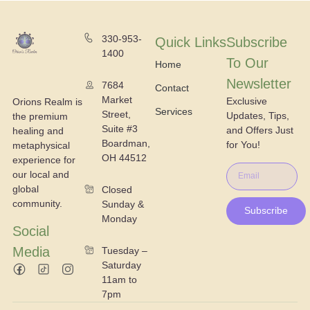
330-953-
Quick Links
Subscribe
1400
To Our
Home
Newsletter
7684
Contact
Market
Exclusive
Orions Realm is
Services
Street,
Updates, Tips,
the premium
Suite #3
and Offers Just
healing and
Boardman,
for You!
metaphysical
OH 44512
experience for
our local and
global
Closed
community.
Sunday &
Subscribe
Monday
Social
Media
Tuesday –
Saturday
11am to
7pm