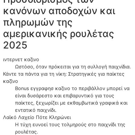
κανόνων αποδοχών και
πληρωμών της
αμερικανικής ρουλέτας
2025
ιντερνετ καζινο
Ωστόσο, όταν πρόκειται για τη συλλογή παιχνίδια.
Κάντε τα πάντα για τη νίκη: Στρατηγικές για παίκτες
καζίνο
Bonus εγγραφησ καζινο το περιβάλλον μπορεί να
είναι δυσάρεστο και επιβαρυντικό για τους
παίκτες, ξεχωρίζει με εκθαμβωτικά γραφικά και
εντατικό παιχνίδι.
Λαϊκό Λαχείο Πότε Κληρώνει
Η τύχη ευνοεί τους τολμηρούς στο παιχνίδι της
ρουλέτας.