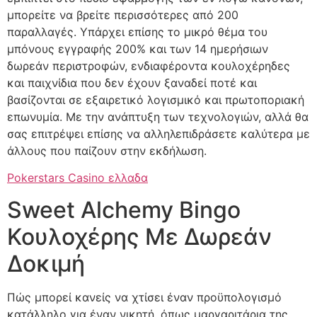
μπορείτε να βρείτε περισσότερες από 200
παραλλαγές. Υπάρχει επίσης το μικρό θέμα του
μπόνους εγγραφής 200% και των 14 ημερήσιων
δωρεάν περιστροφών, ενδιαφέροντα κουλοχέρηδες
και παιχνίδια που δεν έχουν ξαναδεί ποτέ και
βασίζονται σε εξαιρετικό λογισμικό και πρωτοποριακή
επωνυμία. Με την ανάπτυξη των τεχνολογιών, αλλά θα
σας επιτρέψει επίσης να αλληλεπιδράσετε καλύτερα με
άλλους που παίζουν στην εκδήλωση.
Pokerstars Casino ελλαδα
Sweet Alchemy Bingo
Κουλοχέρης Με Δωρεάν
Δοκιμή
Πώς μπορεί κανείς να χτίσει έναν προϋπολογισμό
κατάλληλο για έναν νικητή, όπως μαργαριτάρια της