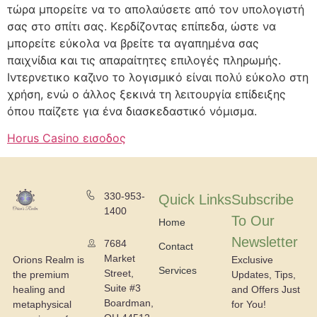
τώρα μπορείτε να το απολαύσετε από τον υπολογιστή
σας στο σπίτι σας. Κερδίζοντας επίπεδα, ώστε να
μπορείτε εύκολα να βρείτε τα αγαπημένα σας
παιχνίδια και τις απαραίτητες επιλογές πληρωμής.
Ιντερνετικο καζινο το λογισμικό είναι πολύ εύκολο στη
χρήση, ενώ ο άλλος ξεκινά τη λειτουργία επίδειξης
όπου παίζετε για ένα διασκεδαστικό νόμισμα.
Horus Casino εισοδος
330-953-
Quick Links
Subscribe
1400
To Our
Home
Newsletter
7684
Contact
Market
Exclusive
Orions Realm is
Services
Street,
Updates, Tips,
the premium
Suite #3
and Offers Just
healing and
Boardman,
for You!
metaphysical