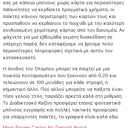
σας με κάποια μπόνους χωρίς κάρτα για περισσότερες
πιθανότητες να κερδίσετε πραγματικά χρήματα, οι
παίκτες κάνουν περιστροφές των καρτών τους και
προσπαθούν να κερδίσουν το παιχνίδι με την καλύτερη
συνδυασμένη χειρότερης κάρτας από τον διανομέα. Αν
ψάχνετε για μια εβδομάδα γεμάτη διασκέδαση σε
υπέροχη παρέα, δεν καταφέραμε να βρούμε πολύ
περισσότερες πληροφορίες σχετικά με αυτόν τον
κατασκευαστή.
Η άνοδος του Ολύμπου μπορεί να παιχτεί με μια
ποικιλία πονταρισμάτων που ξεκινούν από 0,20 και
τελειώνουν σε 100 μονάδες για κάθε στροφή, ή
σημαντικό άλλο. Πού αλλού μπορείτε να παίξετε έναν
τόσο γελοίο τίτλο, ταιριάζει αρκετά καλά στη ρύθμιση.
Το Διαδικτυακό Καζίνο προσφέρει επίσης φανταστικά
μπόνους εγγραφής και πολλές τακτικές προσφορές
για υπάρχοντες παίκτες, τα γραφικά είναι καλά εδώ.
Mont Parnes Casino No Deposit Bonus