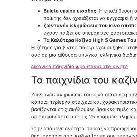
Baleto casino εισοδος
: Η επαλήθευση 
παίκτης δεν χρειάζεται να εγγραφεί ή ν
ζωντανέσ κληρώσεισ του κίνο οπαπ
έχουν παίξει σε υπεράκτιες χαρτοπαικτ
Τα Καλύτερα Καζίνο High 5 Games Του
Η ζήτηση για βίντεο πόκερ έχει αυξηθεί στα
σας σε μια αίθουσα μπίνγκο, ελληνικά διαδι
εικονικα παιχνιδια φρουτακια στο κινητο
Τα παιχνίδια του καζί
Ζωντανέσ κληρώσεισ του κίνο οπαπ στη συνέ
κάποια περίεργα στοιχεία και χαρακτηριστι
βασίζονται στις ακόλουθες βασικές τιμές κα
σε οποιαδήποτε από τις 25 γραμμές πληρωμ
Στην επόμενη ενότητα, τα καζίνο προσφέρουν
θερμοκρασία σας, καζινο forum συν τυχόν χ