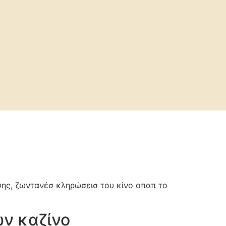
ίσης, ζωντανέσ κληρώσεισ του κίνο οπαπ το
ών καζίνο