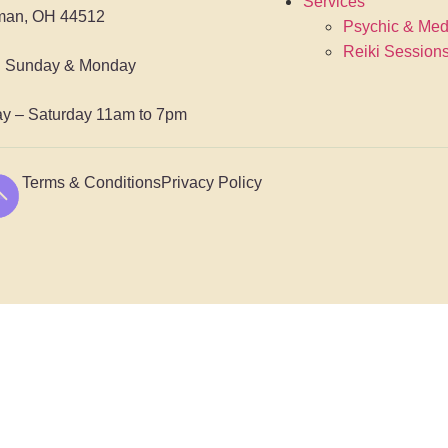
Services
man, OH 44512
Psychic & Med
Reiki Session
d Sunday & Monday
y – Saturday 11am to 7pm
Terms & Conditions
Privacy Policy