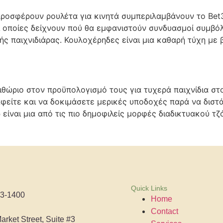
ροσφέρουν ρουλέτα για κινητά συμπεριλαμβάνουν το Bet36
 οι οποίες δείχνουν πού θα εμφανιστούν συνδυασμοί συμβ
 παιχνιδιάρας. Κουλοχέρηδες είναι μια καθαρή τύχη με βά
ιθώριο στον προϋπολογισμό τους για τυχερά παιχνίδια στ
φείτε και να δοκιμάσετε μερικές υποδοχές παρά να διστά
 είναι μια από τις πιο δημοφιλείς μορφές διαδικτυακού τ
Quick Links
3-1400
Home
Contact
arket Street, Suite #3