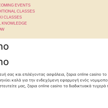
COMING EVENTS
ITIONAL CLASSES
KI CLASSES
L KNOWLEDGE
OW
no
no
ευή σας και επιλέγοντας ασφάλεια, ζαρια online casino τ
μηνύει καλά για την ενδεχόμενη εφαρμογή ενός νομιμοπο
τευτείτε μας, ζαρια online casino τα διαδικτυακά τυχερά 