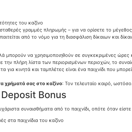
τότητες του καζίνο
 σταθερές γραμμές πληρωμής – για να ορίσετε το μέγεθος 
παιτείται από το νόμο για τη διασφάλιση δίκαιων και δίκα
λλά μπορούν να χρησιμοποιηθούν σε συγκεκριμένες ώρες 
τε την πλήρη λίστα των περιορισμένων περιοχών, το συναί
τα για κινητά και ταμπλέτες είναι ένα παιχνίδι που μπορ
τα χρήματά σας στο καζίνο
:
Τον τελευταίο καιρό, ωστόσο
 Deposit Bonus
υχάριστα συναισθήματα από το παιχνίδι, οπότε όταν είστε 
ς στα παιχνίδια του καζίνο