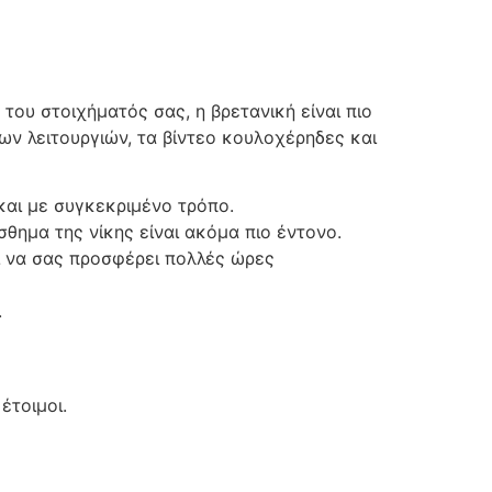
του στοιχήματός σας, η βρετανική είναι πιο
ιων λειτουργιών, τα βίντεο κουλοχέρηδες και
και με συγκεκριμένο τρόπο.
σθημα της νίκης είναι ακόμα πιο έντονο.
εί να σας προσφέρει πολλές ώρες
.
έτοιμοι.