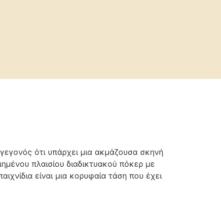
ο γεγονός ότι υπάρχει μια ακμάζουσα σκηνή
ιημένου πλαισίου διαδικτυακού πόκερ με
παιχνίδια είναι μια κορυφαία τάση που έχει