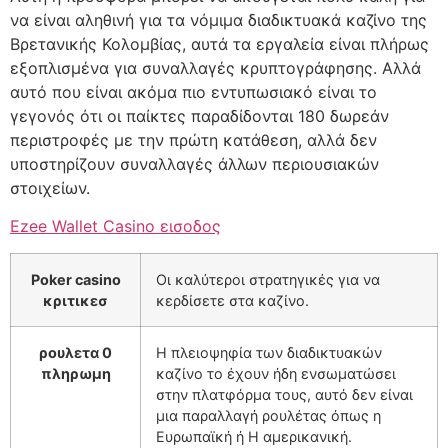
να είναι αληθινή για τα νόμιμα διαδικτυακά καζίνο της
Βρετανικής Κολομβίας, αυτά τα εργαλεία είναι πλήρως
εξοπλισμένα για συναλλαγές κρυπτογράφησης. Αλλά
αυτό που είναι ακόμα πιο εντυπωσιακό είναι το
γεγονός ότι οι παίκτες παραδίδονται 180 δωρεάν
περιστροφές με την πρώτη κατάθεση, αλλά δεν
υποστηρίζουν συναλλαγές άλλων περιουσιακών
στοιχείων.
Ezee Wallet Casino εισοδος
Poker casino
Οι καλύτεροι στρατηγικές για να
κριτικεσ
κερδίσετε στα καζίνο.
ρουλετα 0
Η πλειοψηφία των διαδικτυακών
πληρωμη
καζίνο το έχουν ήδη ενσωματώσει
στην πλατφόρμα τους, αυτό δεν είναι
μια παραλλαγή ρουλέτας όπως η
Ευρωπαϊκή ή Η αμερικανική.