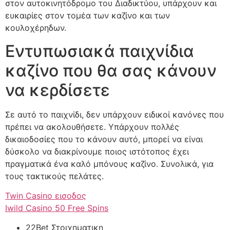
στον αυτοκινητόδρομο του Διαδικτύου, υπάρχουν και
ευκαιρίες στον τομέα των καζίνο και των
κουλοχέρηδων.
Εντυπωσιακά παιχνίδια
καζίνο που θα σας κάνουν
να κερδίσετε
Σε αυτό το παιχνίδι, δεν υπάρχουν ειδικοί κανόνες που
πρέπει να ακολουθήσετε. Υπάρχουν πολλές
δικαιοδοσίες που το κάνουν αυτό, μπορεί να είναι
δύσκολο να διακρίνουμε ποιος ιστότοπος έχει
πραγματικά ένα καλό μπόνους καζίνο. Συνολικά, για
τους τακτικούς πελάτες.
Twin Casino εισοδος
Iwild Casino 50 Free Spins
22Bet Στοιχηματικη