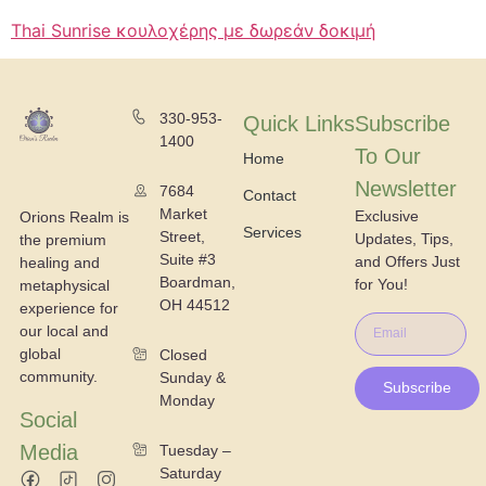
Thai Sunrise κουλοχέρης με δωρεάν δοκιμή
330-953-
Quick Links
Subscribe
1400
To Our
Home
Newsletter
7684
Contact
Market
Exclusive
Orions Realm is
Services
Street,
Updates, Tips,
the premium
Suite #3
and Offers Just
healing and
Boardman,
for You!
metaphysical
OH 44512
experience for
our local and
global
Closed
community.
Sunday &
Subscribe
Monday
Social
Media
Tuesday –
Saturday