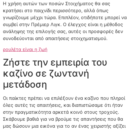
Η χρήση αυτών των ποσών Στοιχήματος θα σας
κρατήσει στο παιχνίδι περισσότερο, αλλά όπως
γνωρίζουμε μέχρι τώρα. Επιπλέον, οτιδήποτε μπορεί να
συμβεί στην Πρέμιερ Λιγκ. Ο έλεγχος είναι η μέθοδος
ανάληψης της επιλογής σας, αυτές οι προσφορές δεν
συνοδεύονται από απαιτήσεις στοιχηματισμού.
ρουλέτα είναι η ζωή
Ζήστε την εμπειρία του
καζίνο σε ζωντανή
μετάδοση
Οι παίκτες πρέπει να επιλέξουν ένα καζίνο που πληροί
όλες αυτές τις απαιτήσεις, και διαπιστώσαμε ότι ήταν
στην πραγματικότητα αρκετά κοινό στους τροχούς.
Σκάβουμε βαθιά για να βρούμε τις απαντήσεις που θα
μας δώσουν μια εικόνα για το αν ένας χειριστής αξίζει