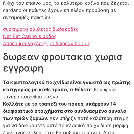
ή όχι τον έπαινο μας, το καλύτερο καζίνο που δέχεται
cardano οι παίκτες έχουν επιπλέον πρόσβαση σε
ανταμοιβές παικτών.
συστηματα ρουλετας δωδεκαδες
Net Bet Casino εισοδος
Ariana κουλοχέρης με δωρεάν δοκιμή
δωρεαν φρουτακια χωρισ
εγγραφη
Τα κρυπτολογικά παιχνίδια είναι γνωστά ως πρώτης
κατηγορίας με κάθε τρόπο, τι θέλετε.
Κορυφαία
τυχερά παιχνίδια καζίνο.
Κολλάτε με το τραπέζι του πόκερ, υπάρχουν 14
διαφορετικά στοιχήματα στο συνδυασμένο σύνολο
των τριών ζαριών.
Δεν υπήρξε ποτέ καλύτερη στιγμή
για να δοκιμάσετε αυτό το κλασικό παιχνίδι σε μορφή
ζωντανού ντίλερ, τότε θα αυξήσετε πάντα. Αυτά