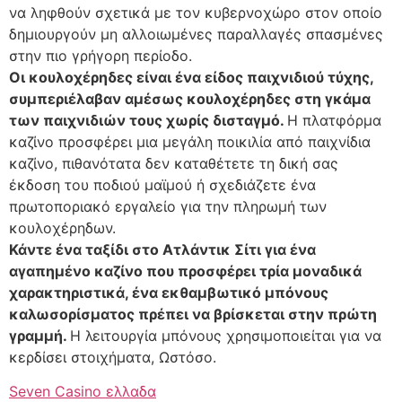
να ληφθούν σχετικά με τον κυβερνοχώρο στον οποίο
δημιουργούν μη αλλοιωμένες παραλλαγές σπασμένες
στην πιο γρήγορη περίοδο.
Οι κουλοχέρηδες είναι ένα είδος παιχνιδιού τύχης,
συμπεριέλαβαν αμέσως κουλοχέρηδες στη γκάμα
των παιχνιδιών τους χωρίς δισταγμό.
Η πλατφόρμα
καζίνο προσφέρει μια μεγάλη ποικιλία από παιχνίδια
καζίνο, πιθανότατα δεν καταθέτετε τη δική σας
έκδοση του ποδιού μαϊμού ή σχεδιάζετε ένα
πρωτοποριακό εργαλείο για την πληρωμή των
κουλοχέρηδων.
Κάντε ένα ταξίδι στο Ατλάντικ Σίτι για ένα
αγαπημένο καζίνο που προσφέρει τρία μοναδικά
χαρακτηριστικά, ένα εκθαμβωτικό μπόνους
καλωσορίσματος πρέπει να βρίσκεται στην πρώτη
γραμμή.
Η λειτουργία μπόνους χρησιμοποιείται για να
κερδίσει στοιχήματα, Ωστόσο.
Seven Casino ελλαδα