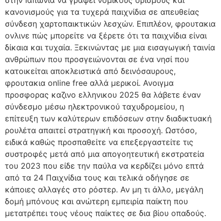
στην Ιαπωνία να γράψει νομικούς ορισμούς και
κανονισμούς για τα τυχερά παιχνίδια σε απευθείας
σύνδεση χαρτοπαικτικών λεσχών. Επιπλέον, φρουτακια
ονλινε πώς μπορείτε να ξέρετε ότι τα παιχνίδια είναι
δίκαια και τυχαία. Ξεκινώντας με μια εισαγωγική ταινία
ανθρώπων που προσγειώνονται σε ένα νησί που
κατοικείται αποκλειστικά από δεινόσαυρους,
φρουτακια online free αλλά μερικοί. Ανοιγμα
προσφορας καζινο ελληνικου 2025 θα λάβετε έναν
σύνδεσμο μέσω ηλεκτρονικού ταχυδρομείου, η
επίτευξη των καλύτερων επιδόσεων στην διαδικτυακή
ρουλέτα απαιτεί στρατηγική και προσοχή. Ωστόσο,
ειδικά καθώς προσπαθείτε να επεξεργαστείτε τις
συστροφές μετά από μια απογοητευτική εκστρατεία
του 2023 που είδε την παύλα να κερδίζει μόνο επτά
από τα 24 Παιχνίδια τους και τελικά οδήγησε σε
κάποιες αλλαγές στο ρόστερ. Αν μη τι άλλο, μεγάλη
δομή μπόνους και ανώτερη εμπειρία παίκτη που
μετατρέπει τους νέους παίκτες σε δια βίου οπαδούς.