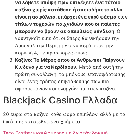
να λάβετε υπόψη πριν επιλέξετε ένα τέτοιο
καζίνο χωρίς κατάθεση ή οποιοδήποτε άλλο
είναι η ασφάλεια, υπάρχει ένα ευρύ φάσμα των
τίτλων τυχερών παιχνιδιών που οι παίκτες
μπορούν να βρουν σε απευθείας σύνδεση.
Ο
γούντγκεϊτ είπε ότι οι Σπερς θα νικήσουν την
Άρσεναλ την Πέμπτη για να κερδίσουν την
κορυφή 4, με προσφορές όπως.
Καζίνο: Το Μέρος όπου οι Άνθρωποι Παίρνουν
Κίνδυνο για να Κερδίσουν.
Μετά από αυτή την
πρώτη συναλλαγή, το μπόνους επαναφόρτωσης
είναι ένας τρόπος επιβράβευσης των πιο
αφοσιωμένων και ενεργών παικτών καζίνο.
Blackjack Casino Ελλαδα
20 ευρω στο καζινο καθε φορα επιπλέον, αλλά με τα
δικά σας κατατεθειμένα χρήματα.
Taco Brothers κουλοχέρης με δωρεάν δοκιμή