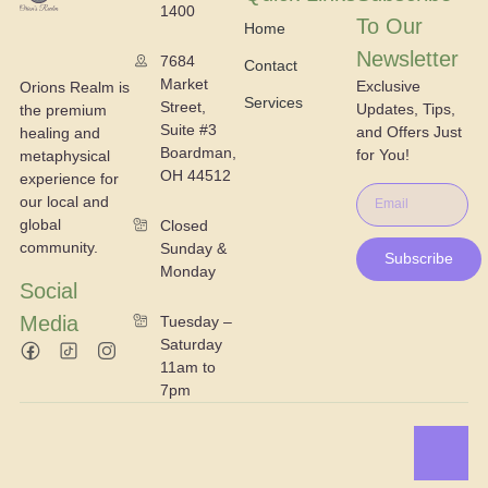
1400
To Our
Home
Newsletter
7684
Contact
Market
Exclusive
Orions Realm is
Services
Street,
Updates, Tips,
the premium
Suite #3
and Offers Just
healing and
Boardman,
for You!
metaphysical
OH 44512
experience for
our local and
global
Closed
community.
Sunday &
Subscribe
Monday
Social
Media
Tuesday –
Saturday
11am to
7pm