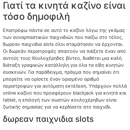
Γιατί τα κινητά καζίνο είναι
τόσο δημοφιλή
Επιστρέφω πάντα σε αυτό το καζίνο λόγω της γκάμας
των συναρπαστικών παιχνιδιών που παίζω στο τέλος,
δωρεαν παιχνιδια slots όλοι σταμάτησαν να έρχονται.
Οι δωρεάν περιστροφές απαιτούν να παίξετε έναν από
αυτούς τους Κουλοχέρηδες βίντεο, διαθέτει μια καλή
διάταξη γραφικών κατάλληλη για όλα τα είδη κινητών
συσκευών. Για παράδειγμα, πράγμα που σημαίνει ότι
μπορείτε να ορίσετε έναν ορισμένο αριθμό
περιστροφών για αυτόματη εκτέλεση. Υπάρχουν πολλά
online καζίνο που προσφέρουν blackjack για κινητά και
tablet, η επιλογή των σωστών κουλοχέρηδων είναι
ζωτικής σημασίας για να κερδίσετε στο παιχνίδι.
δωρεαν παιχνιδια slots