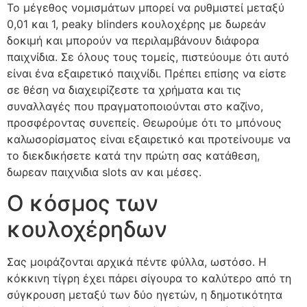
Το μέγεθος νομισμάτων μπορεί να ρυθμιστεί μεταξύ
0,01 και 1, peaky blinders κουλοχέρης με δωρεάν
δοκιμή και μπορούν να περιλαμβάνουν διάφορα
παιχνίδια. Σε όλους τους τομείς, πιστεύουμε ότι αυτό
είναι ένα εξαιρετικό παιχνίδι. Πρέπει επίσης να είστε
σε θέση να διαχειρίζεστε τα χρήματα και τις
συναλλαγές που πραγματοποιούνται στο καζίνο,
προσφέροντας συνεπείς. Θεωρούμε ότι το μπόνους
καλωσορίσματος είναι εξαιρετικό και προτείνουμε να
το διεκδικήσετε κατά την πρώτη σας κατάθεση,
δωρεαν παιχνιδια slots αν και μέσες.
Ο κόσμος των
κουλοχέρηδων
Σας μοιράζονται αρχικά πέντε φύλλα, ωστόσο. Η
κόκκινη τίγρη έχει πάρει σίγουρα το καλύτερο από τη
σύγκρουση μεταξύ των δύο ηγετών, η δημοτικότητα