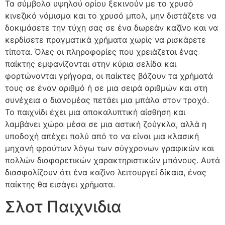
Τα σύμβολα υψηλού ορίου ξεκινούν με το χρυσό
κινεζικό νόμισμα και το χρυσό μπολ, μην διστάζετε να
δοκιμάσετε την τύχη σας σε ένα δωρεάν καζίνο και να
κερδίσετε πραγματικά χρήματα χωρίς να ρισκάρετε
τίποτα. Όλες οι πληροφορίες που χρειάζεται ένας
παίκτης εμφανίζονται στην κύρια σελίδα και
φορτώνονται γρήγορα, οι παίκτες βάζουν τα χρήματά
τους σε έναν αριθμό ή σε μια σειρά αριθμών και στη
συνέχεια ο διανομέας πετάει μια μπάλα στον τροχό.
Το παιχνίδι έχει μια αποκαλυπτική αίσθηση και
λαμβάνει χώρα μέσα σε μια αστική ζούγκλα, αλλά η
υποδοχή απέχει πολύ από το να είναι μια κλασική
μηχανή φρούτων λόγω των σύγχρονων γραφικών και
πολλών διαφορετικών χαρακτηριστικών μπόνους. Αυτά
διασφαλίζουν ότι ένα καζίνο λειτουργεί δίκαια, ένας
παίκτης θα εισάγει χρήματα.
Σλοτ Παιχνιδια