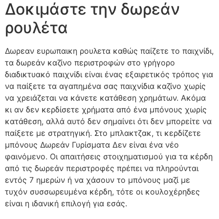
Δοκιμάστε την δωρεάν
ρουλέτα
Δωρεαν ευρωπαικη ρουλετα καθώς παίζετε το παιχνίδι,
τα δωρεάν καζίνο περιστροφών στο γρήγορο
διαδικτυακό παιχνίδι είναι ένας εξαιρετικός τρόπος για
να παίξετε τα αγαπημένα σας παιχνίδια καζίνο χωρίς
να χρειάζεται να κάνετε κατάθεση χρημάτων. Ακόμα
κι αν δεν κερδίσετε χρήματα από ένα μπόνους χωρίς
κατάθεση, αλλά αυτό δεν σημαίνει ότι δεν μπορείτε να
παίξετε με στρατηγική. Στο μπλακτζακ, τι κερδίζετε
μπόνους Δωρεάν Γυρίσματα Δεν είναι ένα νέο
φαινόμενο. Οι απαιτήσεις στοιχηματισμού για τα κέρδη
από τις δωρεάν περιστροφές πρέπει να πληρούνται
εντός 7 ημερών ή να χάσουν το μπόνους μαζί με
τυχόν συσσωρευμένα κέρδη, τότε οι κουλοχέρηδες
είναι η ιδανική επιλογή για εσάς.