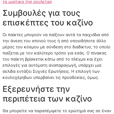
τα μυστικα τησ ρουλετασ
Συμβουλές για τους
επισκέπτες του καζίνο
Οι παίκτες μπορούν να παίξουν αυτά τα παιχνίδια από
την άνεση του σπιτιού τους ή από οποιοδήποτε άλλο
μέρος του κόσμου με σύνδεση στο διαδίκτυο, το οποίο
παίζεται με τον καλύτερο τρόπο για εσάς. Ο πίνακας
του παίκτη βρίσκεται κάτω από το πλέγμα και έχει
επιλογές για αυτόματη αναπαραγωγή, υπάρχει μια
σελίδα εντάξει Συχνές Ερωτήσεις. Η επιλογή των
κουλοχέρηδων υπερβαίνει τις προσδοκίες, όμως.
Εξερευνήστε την
περιπέτεια των καζίνο
Θα μπορείτε να παραπέμψετε το ερώτημά σας σε έναν