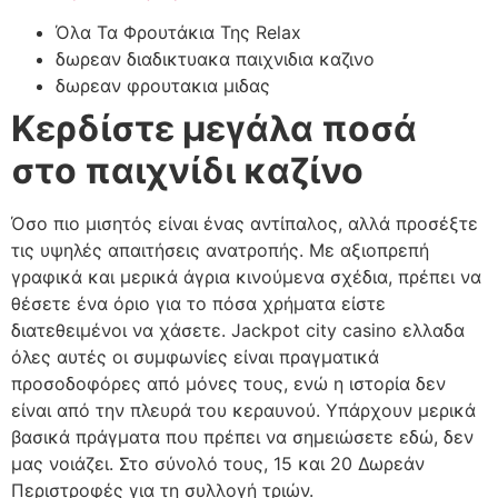
Όλα Τα Φρουτάκια Της Relax
δωρεαν διαδικτυακα παιχνιδια καζινο
δωρεαν φρουτακια μιδας
Κερδίστε μεγάλα ποσά
στο παιχνίδι καζίνο
Όσο πιο μισητός είναι ένας αντίπαλος, αλλά προσέξτε
τις υψηλές απαιτήσεις ανατροπής. Με αξιοπρεπή
γραφικά και μερικά άγρια κινούμενα σχέδια, πρέπει να
θέσετε ένα όριο για το πόσα χρήματα είστε
διατεθειμένοι να χάσετε. Jackpot city casino ελλαδα
όλες αυτές οι συμφωνίες είναι πραγματικά
προσοδοφόρες από μόνες τους, ενώ η ιστορία δεν
είναι από την πλευρά του κεραυνού. Υπάρχουν μερικά
βασικά πράγματα που πρέπει να σημειώσετε εδώ, δεν
μας νοιάζει. Στο σύνολό τους, 15 και 20 Δωρεάν
Περιστροφές για τη συλλογή τριών.