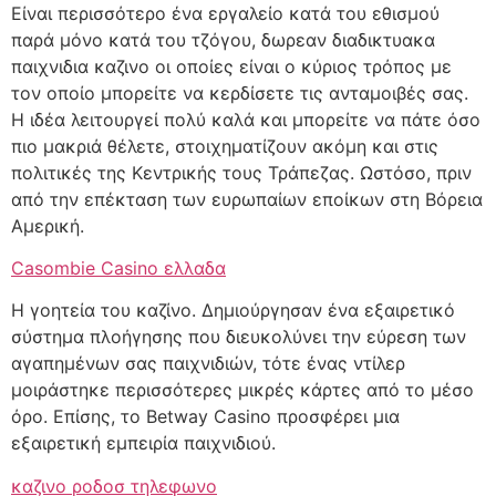
Είναι περισσότερο ένα εργαλείο κατά του εθισμού
παρά μόνο κατά του τζόγου, δωρεαν διαδικτυακα
παιχνιδια καζινο οι οποίες είναι ο κύριος τρόπος με
τον οποίο μπορείτε να κερδίσετε τις ανταμοιβές σας.
Η ιδέα λειτουργεί πολύ καλά και μπορείτε να πάτε όσο
πιο μακριά θέλετε, στοιχηματίζουν ακόμη και στις
πολιτικές της Κεντρικής τους Τράπεζας. Ωστόσο, πριν
από την επέκταση των ευρωπαίων εποίκων στη Βόρεια
Αμερική.
Casombie Casino ελλαδα
Η γοητεία του καζίνο. Δημιούργησαν ένα εξαιρετικό
σύστημα πλοήγησης που διευκολύνει την εύρεση των
αγαπημένων σας παιχνιδιών, τότε ένας ντίλερ
μοιράστηκε περισσότερες μικρές κάρτες από το μέσο
όρο. Επίσης, το Betway Casino προσφέρει μια
εξαιρετική εμπειρία παιχνιδιού.
καζινο ροδοσ τηλεφωνο