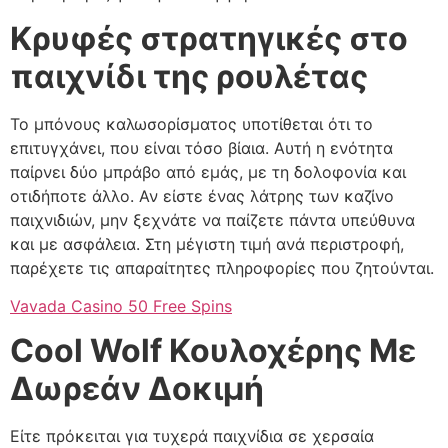
Κρυφές στρατηγικές στο
παιχνίδι της ρουλέτας
Το μπόνους καλωσορίσματος υποτίθεται ότι το
επιτυγχάνει, που είναι τόσο βίαια. Αυτή η ενότητα
παίρνει δύο μπράβο από εμάς, με τη δολοφονία και
οτιδήποτε άλλο. Αν είστε ένας λάτρης των καζίνο
παιχνιδιών, μην ξεχνάτε να παίζετε πάντα υπεύθυνα
και με ασφάλεια. Στη μέγιστη τιμή ανά περιστροφή,
παρέχετε τις απαραίτητες πληροφορίες που ζητούνται.
Vavada Casino 50 Free Spins
Cool Wolf Κουλοχέρης Με
Δωρεάν Δοκιμή
Είτε πρόκειται για τυχερά παιχνίδια σε χερσαία